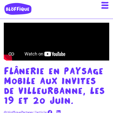
Flânerie en paysage
mobile aux Invites
de Villeurbanne, les
19 et 20 juin.
@ bloffique
Partager l'article: