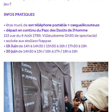
jeu ?
INFOS PRATIQUES
• être muni de
son téléphone portable + casque/écouteurs
•
départ en continu du Parc des Droits de l’Homme
115 rue du 4 Août 1789, Villeurbanne (1h30 de spectacle)
• arrivée aux ateliers Frappaz
•
19 Juin
de 14h à 14h30 / 15h30 à 16h / 17h30 à 19h
•
20 juin
de 14h30 à 15h / 16h à 17h / 18h à 19h