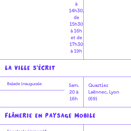
à
14h30,
de
15h30
à 16h
et de
17h30
à 19h
La Ville s'écrit
Balade inaugurale
Sam.
Quartier
20 à
Laënnec, Lyon
16h
(69)
Flânerie en paysage mobile