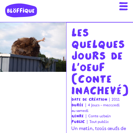
Les
quelques
jours de
l'oeuf
(conte
inachevé)
2011
Date de création |
4 jours – mercredi
Durée |
au samedi
Conte urbain
Genre |
Tout public
Public |
Un matin, trois œufs de